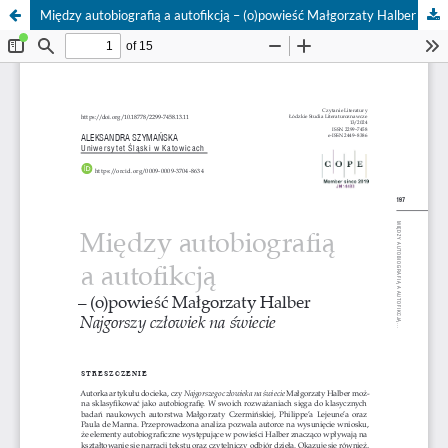
Między autobiografią a autofikcją – (o)powieść Małgorzaty Halber Najgorszy człowiek na świecie