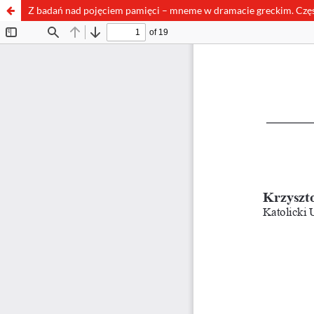
Z badań nad pojęciem pamięci – mneme w dramacie greckim. Częś