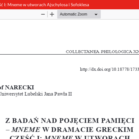
ć I: Mneme w utworach Ajschylosa i Sofoklesa