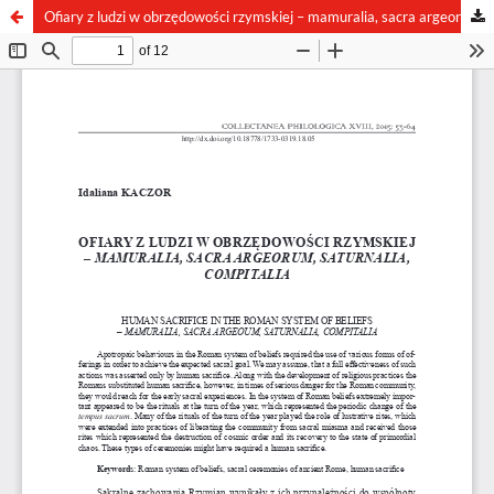
Ofiary z ludzi w obrzędowości rzymskiej – mamuralia, sacra argeorum, saturnalia, compitalia