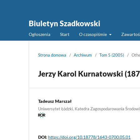
Biuletyn Szadkowski
Ogłoszenia
Start
O czasopiśmie
Zawarto
Strona domowa
/
Archiwum
/
Tom 5 (2005)
/
Oth
Jerzy Karol Kurnatowski (18
Tadeusz Marszał
Uniwersytet Łódzki, Katedra Zagospodarowania Środowisk
DOI:
https://doi.org/10.18778/1643-0700.05.01