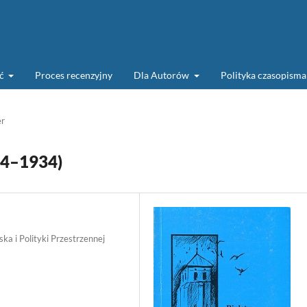
ść
Proces recenzyjny
Dla Autorów
Polityka czasopism
er
74–1934)
a i Polityki Przestrzennej