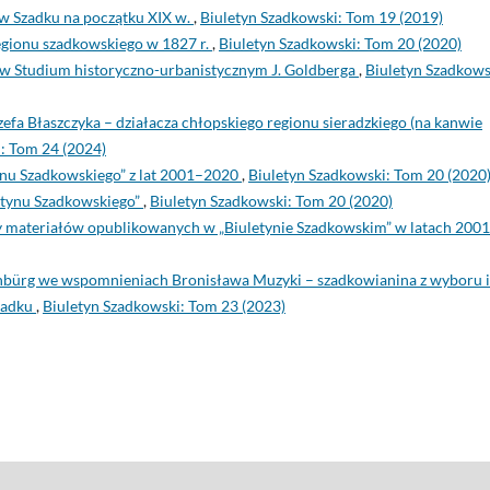
 w Szadku na początku XIX w.
,
Biuletyn Szadkowski: Tom 19 (2019)
regionu szadkowskiego w 1827 r.
,
Biuletyn Szadkowski: Tom 20 (2020)
 w Studium historyczno-urbanistycznym J. Goldberga
,
Biuletyn Szadkows
efa Błaszczyka – działacza chłopskiego regionu sieradzkiego (na kanwie
: Tom 24 (2024)
tynu Szadkowskiego” z lat 2001–2020
,
Biuletyn Szadkowski: Tom 20 (2020
letynu Szadkowskiego”
,
Biuletyn Szadkowski: Tom 20 (2020)
y materiałów opublikowanych w „Biuletynie Szadkowskim” w latach 200
nbürg we wspomnieniach Bronisława Muzyki – szadkowianina z wyboru i
Szadku
,
Biuletyn Szadkowski: Tom 23 (2023)