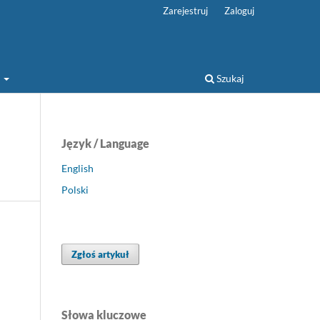
Zarejestruj
Zaloguj
a
Szukaj
Język / Language
English
Polski
Zgłoś artykuł
Słowa kluczowe