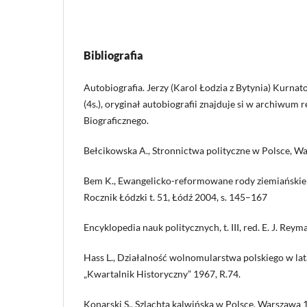
Bibliografia
Autobiografia. Jerzy (Karol Łodzia z Bytynia) Kurnat
(4s.), oryginał autobiografii znajduje si w archiwum 
Biograficznego.
Bełcikowska A., Stronnictwa polityczne w Polsce, W
Bem K., Ewangelicko-reformowane rody ziemiańskie n
Rocznik Łódzki t. 51, Łódź 2004, s. 145–167
Encyklopedia nauk politycznych, t. III, red. E. J. Re
Hass L., Działalność wolnomularstwa polskiego w l
„Kwartalnik Historyczny” 1967, R.74.
Konarski S., Szlachta kalwińska w Polsce, Warszawa