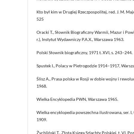
Kto był kim w Drugiej Rzeczpospolitej, red. J. M. Ma
525
Oracki T., Słownik Biograficzny Warmii, Mazur i Pow
r.), Instytut Wydawniczy P.A.X., Warszawa 1963.
Polski Słownik biograficzny, 1971 t. XVI, s. 243–244.
Spustek I., Polacy w Pietrogodzie 1914–1917, Warsz
Ślisz A., Prasa polska w Rosji w dobie wojny i rewo
1968.
Wielka Encyklopedia PWN, Warszawa 1965.
Wielka encyklopedia powszechna ilustrowana, ser. I,
1909.
Żychliński T., Złota Księga Szlachty Polskiej, t. VI, P