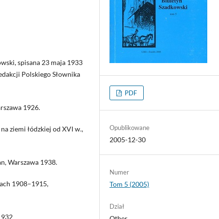
owski, spisana 23 maja 1933
redakcji Polskiego Słownika
PDF
arszawa 1926.
Opublikowane
a ziemi łódzkiej od XVI w.,
2005-12-30
yman, Warszawa 1938.
Numer
atach 1908–1915,
Tom 5 (2005)
Dział
 1932
Other