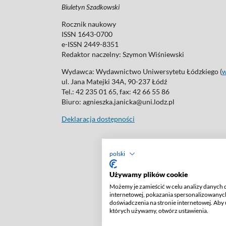
Biuletyn Szadkowski
Rocznik naukowy
ISSN 1643-0700
e-ISSN 2449-8351
Redaktor naczelny:
Szymon Wiśniewski
Wydawca: Wydawnictwo Uniwersytetu Łódzkiego (
ul. Jana Matejki 34A, 90-237 Łódź
Tel.: 42 235 01 65, fax: 42 66 55 86
Biuro: agnieszka.janicka@uni.lodz.pl
Deklaracja dostępności
polski
Używamy plików cookie
Możemy je zamieścić w celu analizy danych 
internetowej, pokazania spersonalizowanych
doświadczenia na stronie internetowej. Aby 
których używamy, otwórz ustawienia.