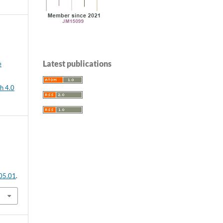
Latest publications
e
h 4.0
.05.01
.