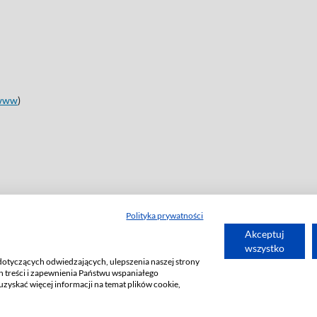
www
)
Polityka prywatności
Akceptuj
wszystko
dotyczących odwiedzających, ulepszenia naszej strony
 treści i zapewnienia Państwu wspaniałego
uzyskać więcej informacji na temat plików cookie,