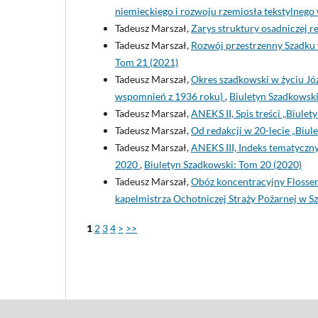
niemieckiego i rozwoju rzemiosła tekstylnego
Tadeusz Marszał,
Zarys struktury osadniczej 
Tadeusz Marszał,
Rozwój przestrzenny Szadku
Tom 21 (2021)
Tadeusz Marszał,
Okres szadkowski w życiu Józ
wspomnień z 1936 roku)
,
Biuletyn Szadkowski
Tadeusz Marszał,
ANEKS II, Spis treści „Biule
Tadeusz Marszał,
Od redakcji w 20-lecie „Biu
Tadeusz Marszał,
ANEKS III, Indeks tematyczn
2020
,
Biuletyn Szadkowski: Tom 20 (2020)
Tadeusz Marszał,
Obóz koncentracyjny Flosse
kapelmistrza Ochotniczej Straży Pożarnej w 
1
2
3
4
>
>>