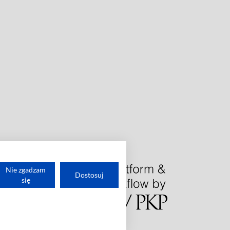
Nie zgadzam
Dostosuj
się