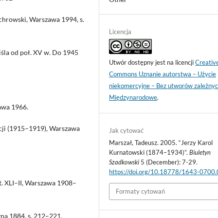
jchrowski, Warszawa 1994, s.
Licencja
iśla od poł. XV w. Do 1945
Utwór dostępny jest na licencji
Creativ
Commons Uznanie autorstwa – Użycie
niekomercyjne – Bez utworów zależnyc
Międzynarodowe
.
awa 1966.
lucji (1915–1919), Warszawa
Jak cytować
Marszał, Tadeusz. 2005. “Jerzy Karol
Kurnatowski (1874–1934)”.
Biuletyn
Szadkowski
5 (December): 7-29.
https://doi.org/10.18778/1643-0700
 t. XLI–II, Warszawa 1908–
Formaty cytowań
ozna 1884, s. 212–221.