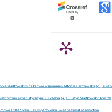
0
ionie szadkowskim na kanwie wspomnień Alfonsa Parczewskiego
,
Biulet
historyczno-urbanistycznym” J. Goldberga
,
Biuletyn Szadkowski: Tom 20
amowe z 1837 roku – asumpt do kilku uwag na temat osadnictwa