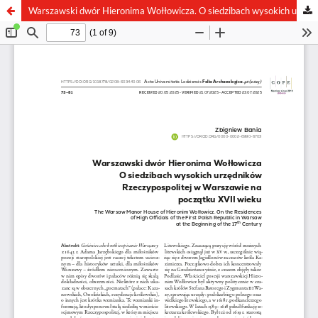
Warszawski dwór Hieronima Wołłowicza. O siedzibach wysokich urzędników Rzeczypospolitej w Warszawie na początku XVII wieku