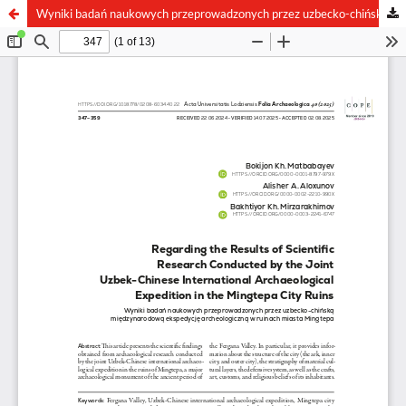
Wyniki badań naukowych przeprowadzonych przez uzbecko-chińską międzynarodową ekspedycję archeologiczną w ruinach miasta Mingtepa