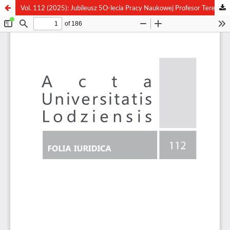
Vol. 112 (2025): Jubileusz 5O-lecia Pracy Naukowej Profesor Teresy Wyki. Z problematyki prawa ochrony pracy