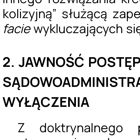
kolizyjną” służącą za
facie
wykluczających się
2. JAWNOŚĆ POSTĘ
SĄDOWOADMINISTRA
WYŁĄCZENIA
Z doktrynalnego 