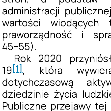
administracji publicz
wartości wiodących 
praworządność i spra
45−55).
Rok 2020 przyniós
[1]
19
, która wywie
dotychczasową akt
dziedzinie życia ludz
Publiczne przejawy te