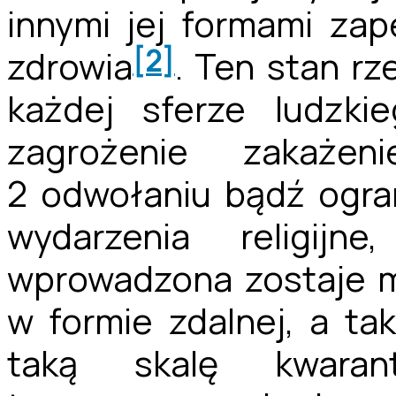
innymi jej formami zap
[2]
zdrowia
. Ten stan rz
każdej sferze ludzki
zagrożenie zakaże
2 odwołaniu bądź ogra
wydarzenia religijne
wprowadzona zostaje m
w formie zdalnej, a t
taką skalę kwarant