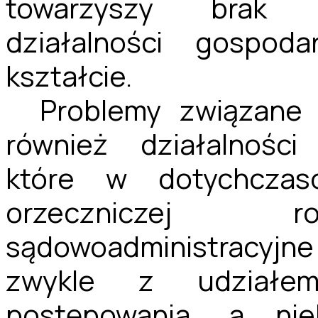
towarzyszy brak m
działalności gospod
kształcie.
Problemy związane
również działalności
które w dotychczaso
orzeczniczej r
sądowoadministracyj
zwykle z udziałe
postępowania, a niek