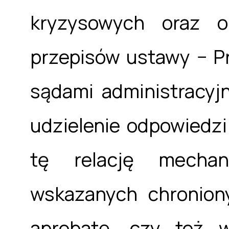
kryzysowych oraz ok
przepisów ustawy − P
sądami administracyj
udzielenie odpowiedzi
tę relację mechan
wskazanych chronion
aprobatę, czy też 