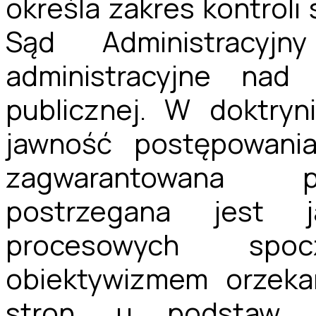
określa zakres kontrol
Sąd Administracyj
administracyjne nad d
publicznej. W doktryn
jawność postępowania
zagwarantowana p
postrzegana jest 
procesowych spo
obiektywizmem orzeka
stron, u podstaw m